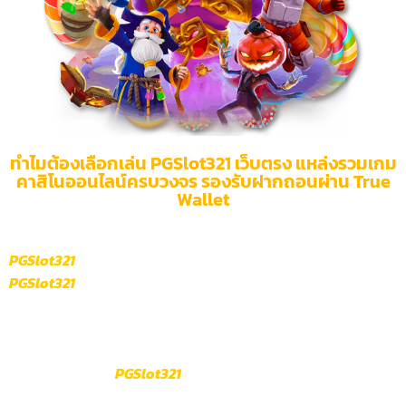
ทำไมต้องเลือกเล่น PGSlot321 เว็บตรง แหล่งรวมเกม
คาสิโนออนไลน์ครบวงจร รองรับฝากถอนผ่าน True
Wallet
ถ้าคุณเป็นนักเดิมพันที่กำลังมองหาเว็บคาสิโนออนไลน์ที่ครบวงจร
PGSlot321
คือทางเลือกที่ตอบโจทย์ทุกความต้องการของคุณ!
PGSlot321
เป็นเว็บตรงที่มาพร้อมกับการรวบรวมเกมคาสิโน
ออนไลน์ทุกประเภท ไม่ว่าจะเป็นเกมสล็อตยอดฮิต เกมบาคาร่า รูเล็ต
และเกมพนันอื่น ๆ ที่สายคาสิโนต้องไม่พลาด ทุกเกมมาจากค่ายดัง
ระดับโลก ให้คุณมั่นใจได้ในเรื่องคุณภาพและความยุติธรรม
นอกจาก
นี้ ความพิเศษของ
PGSlot321
คือระบบฝาก-ถอนที่รองรับ True
Wallet ซึ่งสะดวกสบายสุด ๆ สำหรับคนที่ไม่อยากใช้บัญชีธนาคาร