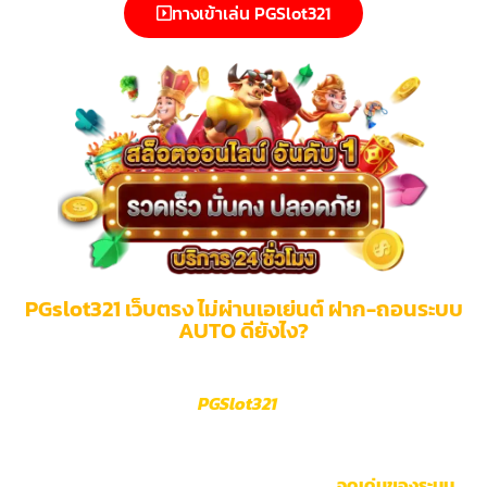
ทางเข้าเล่น PGSlot321
PGslot321 เว็บตรง ไม่ผ่านเอเย่นต์ ฝาก-ถอนระบบ
AUTO ดียังไง?
สำหรับนักเดิมพันออนไลน์ การเลือกเว็บตรงที่ไม่ผ่านเอเย่นต์ถือเป็น
ทางเลือกที่ชาญฉลาด และ
PGSlot321
คือหนึ่งในเว็บที่ตอบโจทย์
ด้านนี้ได้อย่างดีเยี่ยม ด้วยการเป็นเว็บตรงไม่ผ่านเอเย่นต์ ทำให้ผู้
เล่นมั่นใจได้ว่า การเล่นเกมและการทำธุรกรรมต่าง ๆ จะเป็นไปอย่าง
โปร่งใสและไม่มีการหักค่าธรรมเนียมที่ไม่จำเป็น
จุดเด่นของระบบ