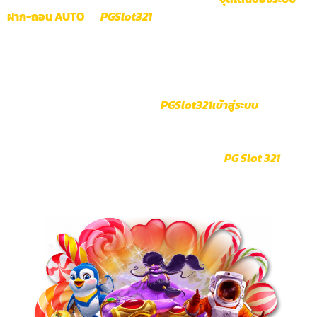
ฝาก-ถอน AUTO
ใน
PGSlot321
คือความรวดเร็วและปลอดภัยสูง ผู้
เล่นสามารถทำรายการได้ด้วยตัวเองผ่านหน้าเว็บไซต์ โดยไม่ต้อง
ติดต่อผ่านแอดมิน ไม่ต้องส่งสลิปให้เสียเวลา ระบบนี้รองรับการทำ
ธุรกรรมตลอด 24 ชั่วโมง ไม่ว่าจะฝากหรือถอนเงินก็ทำได้ในไม่กี่
วินาที เงินจะถูกโอนเข้า-ออกบัญชีทันที ปลอดภัย ไร้ความกังวล
นอกจากระบบการเงินที่สะดวกแล้ว
PGSlot321เข้าสู่ระบบ
ยังมีเกมให้
เลือกเล่นมากมายจากค่าย PG ทั้งเกมสล็อตแตกง่ายและเกมคาสิโน
ยอดนิยมต่าง ๆ ทำให้การเล่นเกมเป็นไปอย่างสนุกสนานและไร้กังวล
สำหรับผู้ที่ชื่นชอบความรวดเร็วและความโปร่งใส
PG Slot 321
เว็บ
ตรงไม่ผ่านเอเย่นต์ พร้อมระบบฝาก-ถอน AUTO คือตัวเลือกที่เหมาะ
สมที่สุด อยากเล่นพนันออนไลน์แบบไร้ข้อจำกัด ต้องที่นี่เท่านั้น!