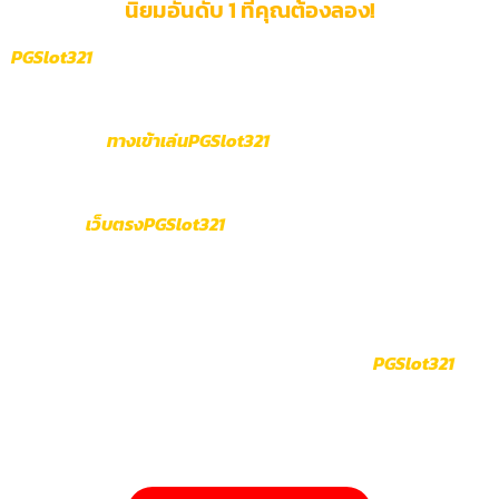
นิยมอันดับ 1 ที่คุณต้องลอง!
PGSlot321
เว็บไซต์พนันออนไลน์ครบวงจรที่กำลังมาแรงที่สุดแห่ง
ปี ตอบโจทย์ทุกสายเดิมพัน ไม่ว่าคุณจะเป็นคอสล็อต คาสิโน หรือ
เกมพนันแบบไหน ที่นี่มีให้ครบ! ด้วยการคัดสรรเกมคุณภาพจาก
ค่ายดังชั้นนำ
ทางเข้าเล่นPGSlot321
จึงเป็นที่หนึ่งที่นักเดิมพันไว้
วางใจ ทั้งความสนุกและระบบเกมที่มีความเสถียร ไม่มีสะดุด ให้คุณ
เพลิดเพลินไปกับการเล่นแบบเต็มอิ่ม
นอกจากเกมที่มีให้เลือกหลาก
หลายแล้ว
เว็บตรงPGSlot321
ยังจัดเต็มเรื่องโปรโมชั่นเด็ด ๆ ทั้ง
โบนัสต้อนรับสมาชิกใหม่ โบนัสฝากเงินรายวัน และกิจกรรมแจก
เครดิตฟรีอีกเพียบ! เพิ่มโอกาสให้คุณได้ชนะและทำกำไรแบบง่าย ๆ
ด้วยการลงทุนที่ไม่ต้องสูง ที่นี่มีระบบฝาก-ถอนออโต้ที่รวดเร็ว
ปลอดภัย รองรับทุกธนาคารชั้นนำและวอลเลท โอนเข้า-ออกเงินไว
ในไม่กี่วินาทีเท่านั้น
พร้อมแล้วหรือยัง? ร่วมสนุกกับ
PGSlot321
แหล่งพนันออนไลน์ครบวงจรอันดับ 1 ที่เปิดประสบการณ์การเล่นที่
ครบครันและจุใจ แล้วคุณจะรู้ว่าความบันเทิงของการเสี่ยงโชคที่แท้
จริงเป็นยังไง!