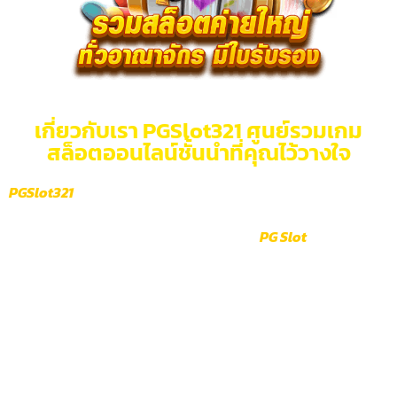
เกี่ยวกับเรา PGSlot321 ศูนย์รวมเกม
สล็อตออนไลน์ชั้นนำที่คุณไว้วางใจ
PGSlot321
เป็นเว็บคาสิโนออนไลน์ที่เน้นการให้บริการเกมสล็อต
ครบวงจร มุ่งมั่นพัฒนาเพื่อตอบโจทย์ทุกความต้องการของผู้เล่น
โดยคัดสรรเกมสล็อตยอดฮิตจากค่ายชั้นนำ
PG Slot
ที่มีกราฟิก
สวยงาม ฟีเจอร์หลากหลาย และการจ่ายรางวัลที่คุ้มค่า ทำให้คุณได้
สัมผัสประสบการณ์ความสนุกที่เหนือระดับในทุกครั้งที่เข้าเล่น
เราให้
ความสำคัญกับความปลอดภัยและความมั่นคงทางการเงิน ทุกการ
ทำธุรกรรม ฝาก-ถอน จะดำเนินผ่านระบบออโต้ที่รวดเร็วทันใจและ
ปลอดภัยสูงสุด รองรับการใช้งานทั้งผ่านธนาคารและ True Wallet
ตอบโจทย์ความสะดวกสบายในทุกขั้นตอน พร้อมทีมงานมืออาชีพที่
พร้อมให้คำแนะนำและช่วยเหลือคุณตลอด 24 ชั่วโมง ไม่ว่าคุณจะ