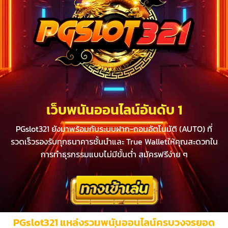
เว็บพนันออนไลน์อันดับ 1
PGslot321 ยังมาพร้อมกับระบบฝาก-ถอนอัตโนมัติ (AUTO) ที่
รวดเร็วรองรับทุกธนาคารชั้นนำและ True Walletให้คุณสะดวกใน
การทำธุรกรรมแบบไม่มีขั้นต่ำ สมัครฟรีง่าย ๆ
PGslot321 แหล่งรวมพนันออนไลน์ครบวงจรยอด