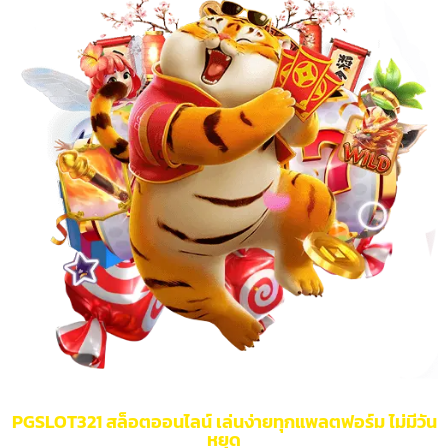
PGSLOT321 สล็อตออนไลน์ เล่นง่ายทุกแพลตฟอร์ม ไม่มีวัน
หยุด