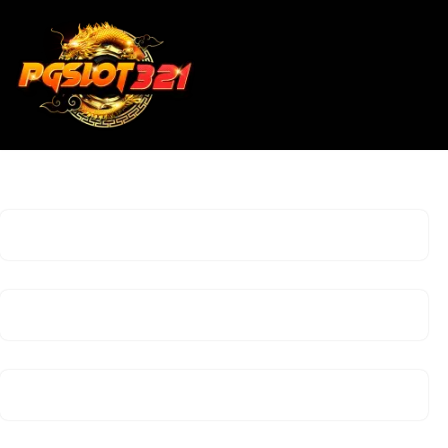
Skip
to
content