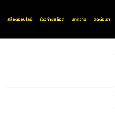
สล็อตออนไลน์
รีวิวค่ายสล็อต
บทความ
ติดต่อเรา